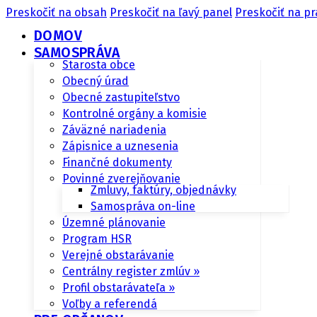
Preskočiť na obsah
Preskočiť na ľavý panel
Preskočiť na pr
DOMOV
SAMOSPRÁVA
Starosta obce
Obecný úrad
Obecné zastupiteľstvo
Kontrolné orgány a komisie
Záväzné nariadenia
Zápisnice a uznesenia
Finančné dokumenty
Povinné zverejňovanie
Zmluvy, faktúry, objednávky
Samospráva on-line
Územné plánovanie
Program HSR
Verejné obstarávanie
Centrálny register zmlúv »
Profil obstarávateľa »
Voľby a referendá