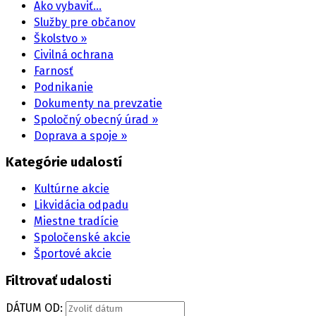
Ako vybaviť…
Služby pre občanov
Školstvo »
Civilná ochrana
Farnosť
Podnikanie
Dokumenty na prevzatie
Spoločný obecný úrad »
Doprava a spoje »
Kategórie udalostí
Kultúrne akcie
Likvidácia odpadu
Miestne tradície
Spoločenské akcie
Športové akcie
Filtrovať udalosti
DÁTUM OD: