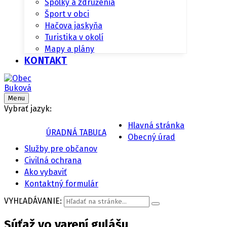
Spolky a združenia
Šport v obci
Hačova jaskyňa
Turistika v okolí
Mapy a plány
KONTAKT
Menu
Vybrať jazyk:
Hlavná stránka
ÚRADNÁ TABUĽA
Obecný úrad
Služby pre občanov
Civilná ochrana
Ako vybaviť
Kontaktný formulár
VYHĽADÁVANIE:
Súťaž vo varení gulášu