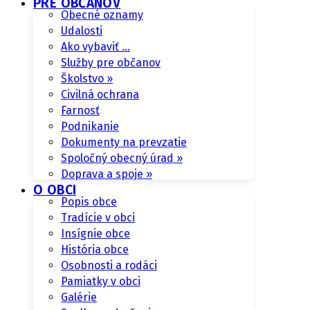
PRE OBČANOV
Obecné oznamy
Udalosti
Ako vybaviť …
Služby pre občanov
Školstvo »
Civilná ochrana
Farnosť
Podnikanie
Dokumenty na prevzatie
Spoločný obecný úrad »
Doprava a spoje »
O OBCI
Popis obce
Tradície v obci
Insígnie obce
História obce
Osobnosti a rodáci
Pamiatky v obci
Galérie