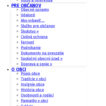
Voľby a referendá
PRE OBČANOV
Obecné oznamy
Udalosti
Ako vybaviť …
Služby pre občanov
Školstvo »
Civilná ochrana
Farnosť
Podnikanie
Dokumenty na prevzatie
Spoločný obecný úrad »
Doprava a spoje »
O OBCI
Popis obce
Tradície v obci
Insígnie obce
História obce
Osobnosti a rodáci
Pamiatky v obci