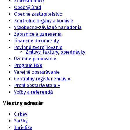
Starosta obce
Obecný úrad
Obecné zastupiteľstvo
Kontrolné orgány a komisie
Všeobecne-záväzné nariadenia
Zápisnice a uznesenia
Finančné dokumenty
Povinné zverejňovanie
Zmluvy, faktúry, objednávky
Územné plánovanie
Program HSR
Verejné obstarávanie
Centrálny register zmlúv »
Profil obstarávateľa »
Voľby a referendá
Miestny adresár
Cirkev
Služby
Turistika