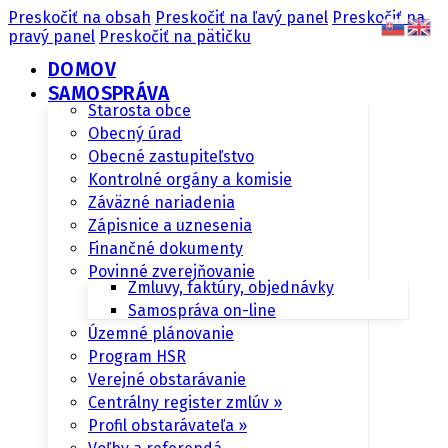
Preskočiť na obsah
Preskočiť na ľavý panel
Preskočiť na
pravý panel
Preskočiť na pätičku
DOMOV
SAMOSPRÁVA
Starosta obce
Obecný úrad
Obecné zastupiteľstvo
Kontrolné orgány a komisie
Záväzné nariadenia
Zápisnice a uznesenia
Finančné dokumenty
Povinné zverejňovanie
Zmluvy, faktúry, objednávky
Samospráva on-line
Územné plánovanie
Program HSR
Verejné obstarávanie
Centrálny register zmlúv »
Profil obstarávateľa »