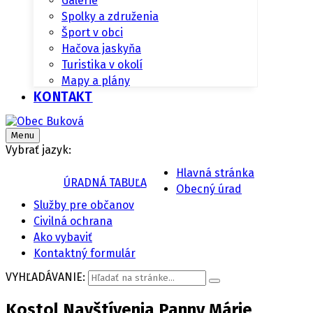
Galérie
Spolky a združenia
Šport v obci
Hačova jaskyňa
Turistika v okolí
Mapy a plány
KONTAKT
Menu
Vybrať jazyk:
Hlavná stránka
ÚRADNÁ TABUĽA
Obecný úrad
Služby pre občanov
Civilná ochrana
Ako vybaviť
Kontaktný formulár
VYHĽADÁVANIE:
Kostol Navštívenia Panny Márie