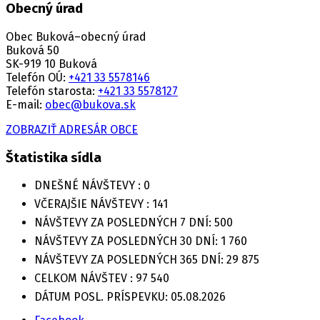
Obecný úrad
Obec Buková–obecný úrad
Buková 50
SK-919 10 Buková
Telefón OÚ:
+421 33 5578146
Telefón starosta:
+421 33 5578127
E-mail:
obec@bukova.sk
ZOBRAZIŤ ADRESÁR OBCE
Štatistika sídla
DNEŠNÉ NÁVŠTEVY :
0
VČERAJŠIE NÁVŠTEVY :
141
NÁVŠTEVY ZA POSLEDNÝCH 7 DNÍ:
500
NÁVŠTEVY ZA POSLEDNÝCH 30 DNÍ:
1 760
NÁVŠTEVY ZA POSLEDNÝCH 365 DNÍ:
29 875
CELKOM NÁVŠTEV :
97 540
DÁTUM POSL. PRÍSPEVKU:
05.08.2026