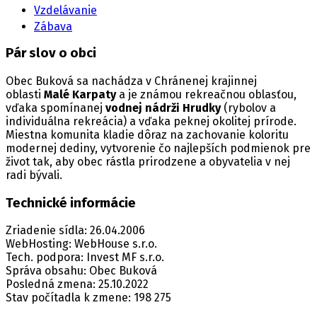
Vzdelávanie
Zábava
Pár slov o obci
Obec Buková sa nachádza v Chránenej krajinnej
oblasti
Malé Karpaty
a je známou rekreačnou oblasťou,
vďaka spomínanej
vodnej nádrži Hrudky
(rybolov a
individuálna rekreácia) a vďaka peknej okolitej prírode.
Miestna komunita kladie dôraz na zachovanie koloritu
modernej dediny, vytvorenie čo najlepších podmienok pre
život tak, aby obec rástla prirodzene a obyvatelia v nej
radi bývali.
Technické informácie
Zriadenie sídla: 26.04.2006
WebHosting: WebHouse s.r.o.
Tech. podpora: Invest MF s.r.o.
Správa obsahu: Obec Buková
Posledná zmena: 25.10.2022
Stav počítadla k zmene: 198 275