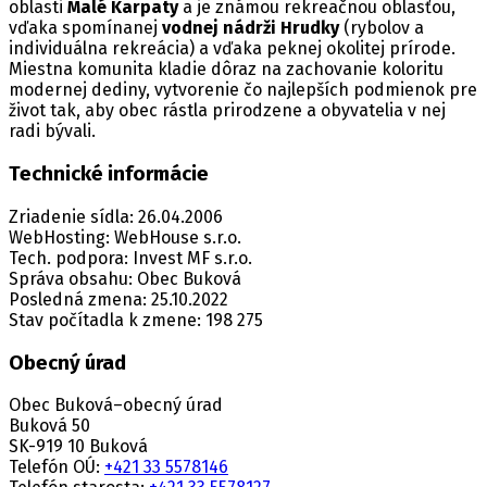
oblasti
Malé Karpaty
a je známou rekreačnou oblasťou,
vďaka spomínanej
vodnej nádrži Hrudky
(rybolov a
individuálna rekreácia) a vďaka peknej okolitej prírode.
Miestna komunita kladie dôraz na zachovanie koloritu
modernej dediny, vytvorenie čo najlepších podmienok pre
život tak, aby obec rástla prirodzene a obyvatelia v nej
radi bývali.
Technické informácie
Zriadenie sídla: 26.04.2006
WebHosting: WebHouse s.r.o.
Tech. podpora: Invest MF s.r.o.
Správa obsahu: Obec Buková
Posledná zmena: 25.10.2022
Stav počítadla k zmene: 198 275
Obecný úrad
Obec Buková–obecný úrad
Buková 50
SK-919 10 Buková
Telefón OÚ:
+421 33 5578146