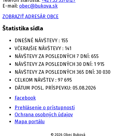
Telefón starosta:
+421 33 5578127
E-mail:
obec@bukova.sk
ZOBRAZIŤ ADRESÁR OBCE
Štatistika sídla
DNEŠNÉ NÁVŠTEVY :
155
VČERAJŠIE NÁVŠTEVY :
141
NÁVŠTEVY ZA POSLEDNÝCH 7 DNÍ:
655
NÁVŠTEVY ZA POSLEDNÝCH 30 DNÍ:
1 915
NÁVŠTEVY ZA POSLEDNÝCH 365 DNÍ:
30 030
CELKOM NÁVŠTEV :
97 695
DÁTUM POSL. PRÍSPEVKU:
05.08.2026
Facebook
Prehlásenie o prístupnosti
Ochrana osobných údajov
Mapa portálu
© 2026 Obec Buková