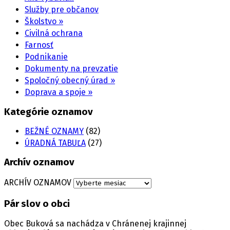
Služby pre občanov
Školstvo »
Civilná ochrana
Farnosť
Podnikanie
Dokumenty na prevzatie
Spoločný obecný úrad »
Doprava a spoje »
Kategórie oznamov
BEŽNÉ OZNAMY
(82)
ÚRADNÁ TABUĽA
(27)
Archív oznamov
ARCHÍV OZNAMOV
Pár slov o obci
Obec Buková sa nachádza v Chránenej krajinnej