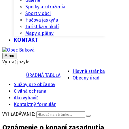
Galérie
Spolky a združenia
Šport v obci
Hačova jaskyňa
Turistika v okolí
Mapy a plány
KONTAKT
Menu
Vybrať jazyk:
Hlavná stránka
ÚRADNÁ TABUĽA
Obecný úrad
Služby pre občanov
Civilná ochrana
Ako vybaviť
Kontaktný formulár
VYHĽADÁVANIE:
Oznámenie o konaní zasadnutia