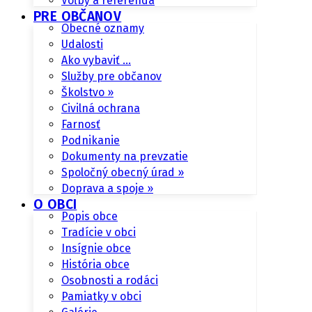
Voľby a referendá
PRE OBČANOV
Obecné oznamy
Udalosti
Ako vybaviť …
Služby pre občanov
Školstvo »
Civilná ochrana
Farnosť
Podnikanie
Dokumenty na prevzatie
Spoločný obecný úrad »
Doprava a spoje »
O OBCI
Popis obce
Tradície v obci
Insígnie obce
História obce
Osobnosti a rodáci
Pamiatky v obci