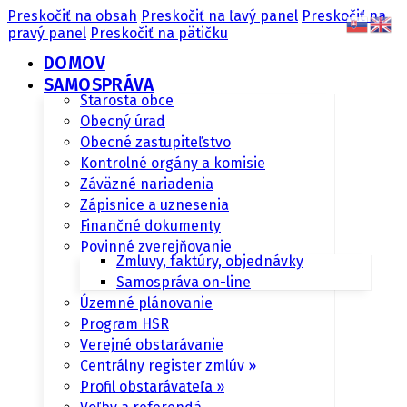
Preskočiť na obsah
Preskočiť na ľavý panel
Preskočiť na
pravý panel
Preskočiť na pätičku
DOMOV
SAMOSPRÁVA
Starosta obce
Obecný úrad
Obecné zastupiteľstvo
Kontrolné orgány a komisie
Záväzné nariadenia
Zápisnice a uznesenia
Finančné dokumenty
Povinné zverejňovanie
Zmluvy, faktúry, objednávky
Samospráva on-line
Územné plánovanie
Program HSR
Verejné obstarávanie
Centrálny register zmlúv »
Profil obstarávateľa »