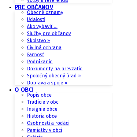
Voľby a referendá
PRE OBČANOV
Obecné oznamy
Udalosti
Ako vybaviť …
Služby pre občanov
Školstvo »
Civilná ochrana
Farnosť
Podnikanie
Dokumenty na prevzatie
Spoločný obecný úrad »
Doprava a spoje »
O OBCI
Popis obce
Tradície v obci
Insígnie obce
História obce
Osobnosti a rodáci
Pamiatky v obci