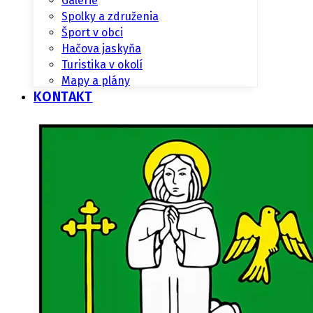
Galérie
Spolky a združenia
Šport v obci
Hačova jaskyňa
Turistika v okolí
Mapy a plány
KONTAKT