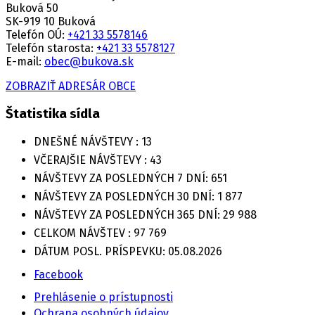
Buková 50
SK-919 10 Buková
Telefón OÚ:
+421 33 5578146
Telefón starosta:
+421 33 5578127
E-mail:
obec@bukova.sk
ZOBRAZIŤ ADRESÁR OBCE
Štatistika sídla
DNEŠNÉ NÁVŠTEVY :
13
VČERAJŠIE NÁVŠTEVY :
43
NÁVŠTEVY ZA POSLEDNÝCH 7 DNÍ:
651
NÁVŠTEVY ZA POSLEDNÝCH 30 DNÍ:
1 877
NÁVŠTEVY ZA POSLEDNÝCH 365 DNÍ:
29 988
CELKOM NÁVŠTEV :
97 769
DÁTUM POSL. PRÍSPEVKU:
05.08.2026
Facebook
Prehlásenie o prístupnosti
Ochrana osobných údajov