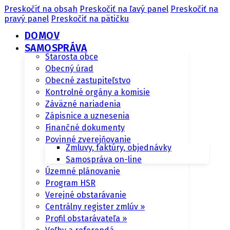
Preskočiť na obsah
Preskočiť na ľavý panel
Preskočiť na
pravý panel
Preskočiť na pätičku
DOMOV
SAMOSPRÁVA
Starosta obce
Obecný úrad
Obecné zastupiteľstvo
Kontrolné orgány a komisie
Záväzné nariadenia
Zápisnice a uznesenia
Finančné dokumenty
Povinné zverejňovanie
Zmluvy, faktúry, objednávky
Samospráva on-line
Územné plánovanie
Program HSR
Verejné obstarávanie
Centrálny register zmlúv »
Profil obstarávateľa »