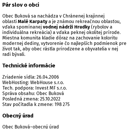
Pár slov o obci
Obec Buková sa nachádza v Chránenej krajinnej
oblasti
Malé Karpaty
a je známou rekreačnou oblasťou,
vďaka spomínanej
vodnej nádrži Hrudky
(rybolov a
individuálna rekreácia) a vďaka peknej okolitej prírode.
Miestna komunita kladie dôraz na zachovanie koloritu
modernej dediny, vytvorenie čo najlepších podmienok pre
život tak, aby obec rástla prirodzene a obyvatelia v nej
radi bývali.
Technické informácie
Zriadenie sídla: 26.04.2006
WebHosting: WebHouse s.r.o.
Tech. podpora: Invest MF s.r.o.
Správa obsahu: Obec Buková
Posledná zmena: 25.10.2022
Stav počítadla k zmene: 198 275
Obecný úrad
Obec Buková–obecný úrad