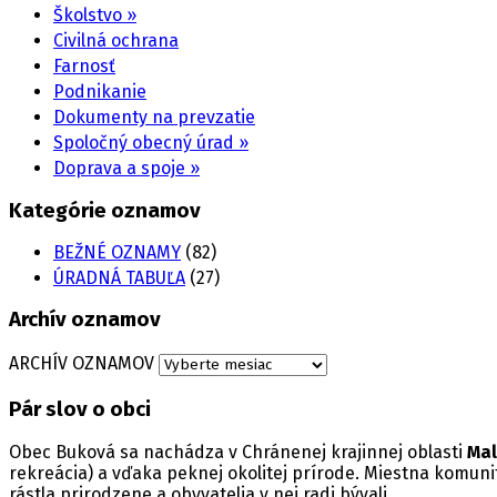
Školstvo »
Civilná ochrana
Farnosť
Podnikanie
Dokumenty na prevzatie
Spoločný obecný úrad »
Doprava a spoje »
Kategórie oznamov
BEŽNÉ OZNAMY
(82)
ÚRADNÁ TABUĽA
(27)
Archív oznamov
ARCHÍV OZNAMOV
Pár slov o obci
Obec Buková sa nachádza v Chránenej krajinnej oblasti
Mal
rekreácia) a vďaka peknej okolitej prírode.
Miestna komunita
rástla prirodzene a obyvatelia v nej radi bývali.