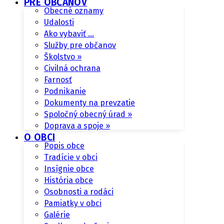
PRE OBČANOV
Obecné oznamy
Udalosti
Ako vybaviť …
Služby pre občanov
Školstvo »
Civilná ochrana
Farnosť
Podnikanie
Dokumenty na prevzatie
Spoločný obecný úrad »
Doprava a spoje »
O OBCI
Popis obce
Tradície v obci
Insígnie obce
História obce
Osobnosti a rodáci
Pamiatky v obci
Galérie