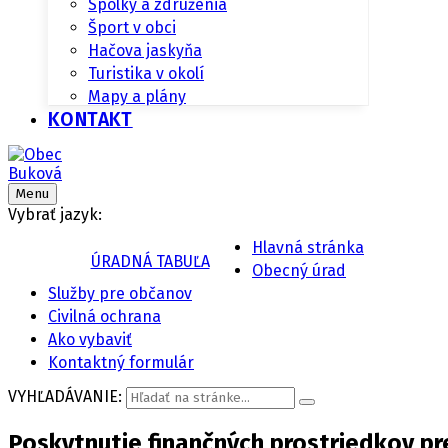
Spolky a združenia
Šport v obci
Hačova jaskyňa
Turistika v okolí
Mapy a plány
KONTAKT
Menu
Vybrať jazyk:
Hlavná stránka
ÚRADNÁ TABUĽA
Obecný úrad
Služby pre občanov
Civilná ochrana
Ako vybaviť
Kontaktný formulár
VYHĽADÁVANIE:
Poskytnutie finančných prostriedkov pr