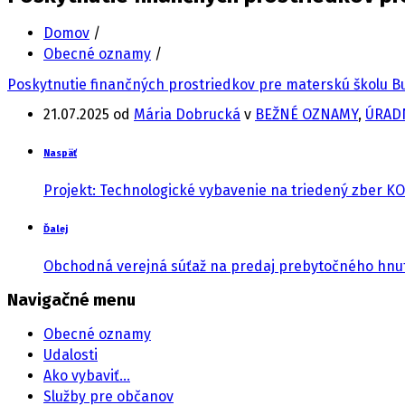
Domov
/
Obecné oznamy
/
Poskytnutie finančných prostriedkov pre materskú školu B
21.07.2025
od
Mária Dobrucká
v
BEŽNÉ OZNAMY
,
ÚRAD
Naspäť
Projekt: Technologické vybavenie na triedený zber KO
Ďalej
Obchodná verejná súťaž na predaj prebytočného hnut
Navigačné menu
Obecné oznamy
Udalosti
Ako vybaviť…
Služby pre občanov