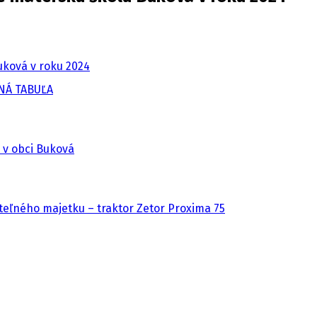
uková v roku 2024
NÁ TABUĽA
 v obci Buková
eľného majetku – traktor Zetor Proxima 75