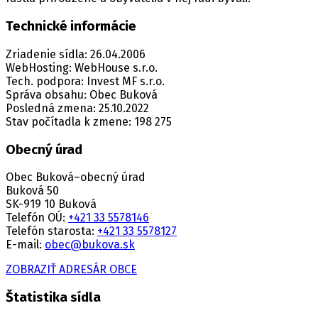
Technické informácie
Zriadenie sídla: 26.04.2006
WebHosting: WebHouse s.r.o.
Tech. podpora: Invest MF s.r.o.
Správa obsahu: Obec Buková
Posledná zmena: 25.10.2022
Stav počítadla k zmene: 198 275
Obecný úrad
Obec Buková–obecný úrad
Buková 50
SK-919 10 Buková
Telefón OÚ:
+421 33 5578146
Telefón starosta:
+421 33 5578127
E-mail:
obec@bukova.sk
ZOBRAZIŤ ADRESÁR OBCE
Štatistika sídla