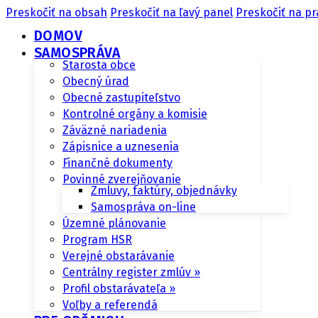
Preskočiť na obsah
Preskočiť na ľavý panel
Preskočiť na pr
DOMOV
SAMOSPRÁVA
Starosta obce
Obecný úrad
Obecné zastupiteľstvo
Kontrolné orgány a komisie
Záväzné nariadenia
Zápisnice a uznesenia
Finančné dokumenty
Povinné zverejňovanie
Zmluvy, faktúry, objednávky
Samospráva on-line
Územné plánovanie
Program HSR
Verejné obstarávanie
Centrálny register zmlúv »
Profil obstarávateľa »
Voľby a referendá