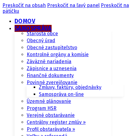
Preskočiť na obsah
Preskočiť na ľavý panel
Preskočiť na
pätičku
DOMOV
SAMOSPRÁVA
Starosta obce
Obecný úrad
Obecné zastupiteľstvo
Kontrolné orgány a komisie
Záväzné nariadenia
Zápisnice a uznesenia
Finančné dokumenty
Povinné zverejňovanie
Zmluvy, faktúry, objednávky
Samospráva on-line
Územné plánovanie
Program HSR
Verejné obstarávanie
Centrálny register zmlúv »
Profil obstarávateľa »