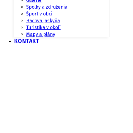
Galérie
Spolky a združenia
Šport v obci
Hačova jaskyňa
Turistika v okolí
Mapy a plány
KONTAKT