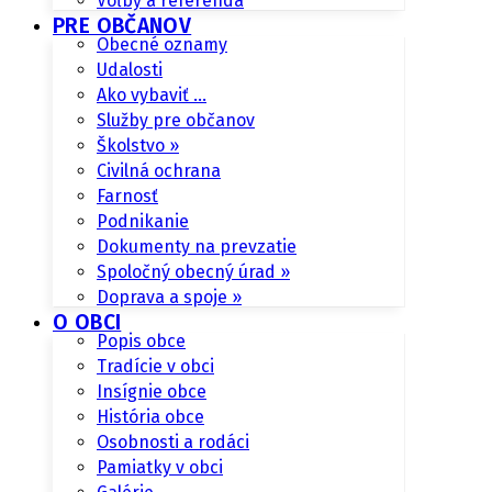
Voľby a referendá
PRE OBČANOV
Obecné oznamy
Udalosti
Ako vybaviť …
Služby pre občanov
Školstvo »
Civilná ochrana
Farnosť
Podnikanie
Dokumenty na prevzatie
Spoločný obecný úrad »
Doprava a spoje »
O OBCI
Popis obce
Tradície v obci
Insígnie obce
História obce
Osobnosti a rodáci
Pamiatky v obci