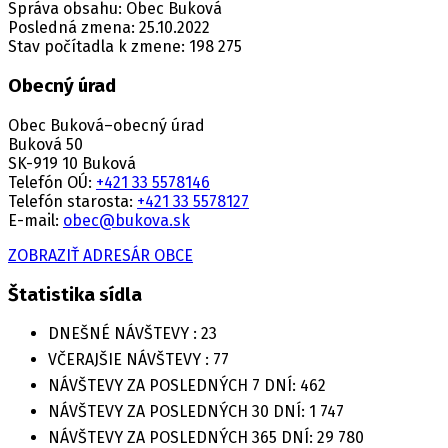
Správa obsahu: Obec Buková
Posledná zmena: 25.10.2022
Stav počítadla k zmene: 198 275
Obecný úrad
Obec Buková–obecný úrad
Buková 50
SK-919 10 Buková
Telefón OÚ:
+421 33 5578146
Telefón starosta:
+421 33 5578127
E-mail:
obec@bukova.sk
ZOBRAZIŤ ADRESÁR OBCE
Štatistika sídla
DNEŠNÉ NÁVŠTEVY :
23
VČERAJŠIE NÁVŠTEVY :
77
NÁVŠTEVY ZA POSLEDNÝCH 7 DNÍ:
462
NÁVŠTEVY ZA POSLEDNÝCH 30 DNÍ:
1 747
NÁVŠTEVY ZA POSLEDNÝCH 365 DNÍ:
29 780