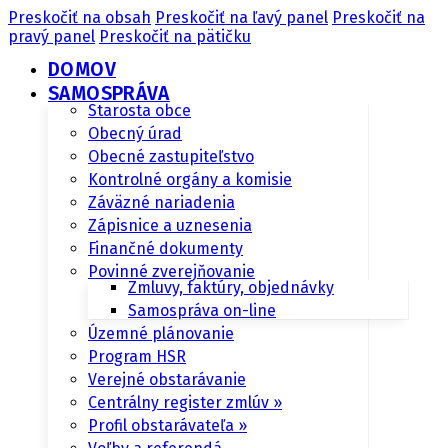
Preskočiť na obsah
Preskočiť na ľavý panel
Preskočiť na
pravý panel
Preskočiť na pätičku
DOMOV
SAMOSPRÁVA
Starosta obce
Obecný úrad
Obecné zastupiteľstvo
Kontrolné orgány a komisie
Záväzné nariadenia
Zápisnice a uznesenia
Finančné dokumenty
Povinné zverejňovanie
Zmluvy, faktúry, objednávky
Samospráva on-line
Územné plánovanie
Program HSR
Verejné obstarávanie
Centrálny register zmlúv »
Profil obstarávateľa »