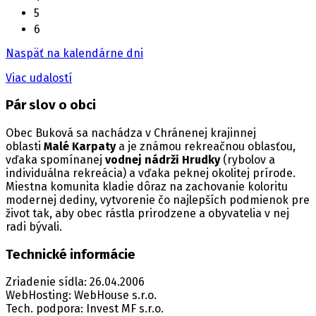
5
6
Naspäť na kalendárne dni
Viac udalostí
Pár slov o obci
Obec Buková sa nachádza v Chránenej krajinnej
oblasti
Malé Karpaty
a je známou rekreačnou oblasťou,
vďaka spomínanej
vodnej nádrži Hrudky
(rybolov a
individuálna rekreácia) a vďaka peknej okolitej prírode.
Miestna komunita kladie dôraz na zachovanie koloritu
modernej dediny, vytvorenie čo najlepších podmienok pre
život tak, aby obec rástla prirodzene a obyvatelia v nej
radi bývali.
Technické informácie
Zriadenie sídla: 26.04.2006
WebHosting: WebHouse s.r.o.
Tech. podpora: Invest MF s.r.o.