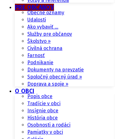
Voľby a referendá
PRE OBČANOV
Obecné oznamy
Udalosti
Ako vybaviť …
Služby pre občanov
Školstvo »
Civilná ochrana
Farnosť
Podnikanie
Dokumenty na prevzatie
Spoločný obecný úrad »
Doprava a spoje »
O OBCI
Popis obce
Tradície v obci
Insígnie obce
História obce
Osobnosti a rodáci
Pamiatky v obci