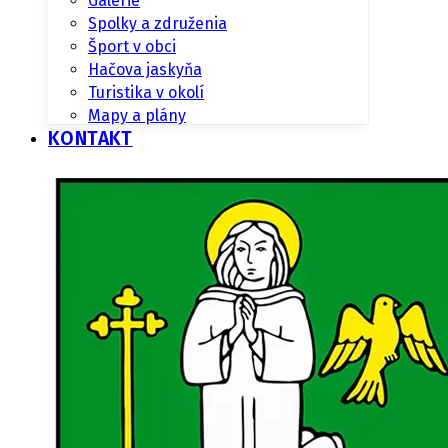
Galérie
Spolky a združenia
Šport v obci
Hačova jaskyňa
Turistika v okolí
Mapy a plány
KONTAKT