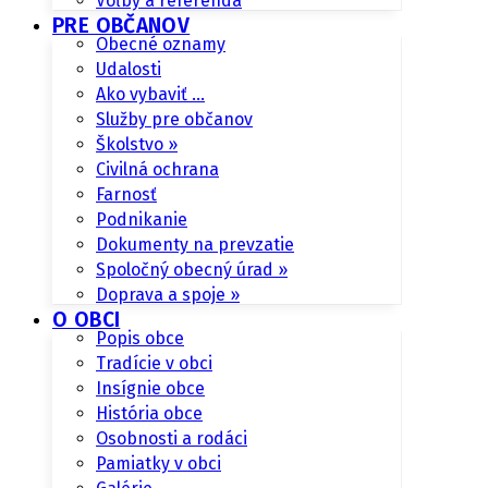
Voľby a referendá
PRE OBČANOV
Obecné oznamy
Udalosti
Ako vybaviť …
Služby pre občanov
Školstvo »
Civilná ochrana
Farnosť
Podnikanie
Dokumenty na prevzatie
Spoločný obecný úrad »
Doprava a spoje »
O OBCI
Popis obce
Tradície v obci
Insígnie obce
História obce
Osobnosti a rodáci
Pamiatky v obci