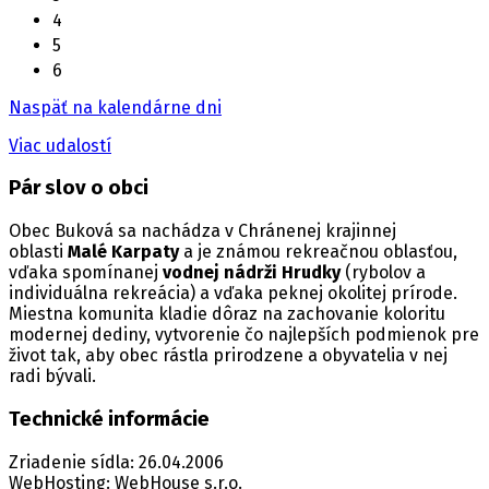
4
5
6
Naspäť na kalendárne dni
Viac udalostí
Pár slov o obci
Obec Buková sa nachádza v Chránenej krajinnej
oblasti
Malé Karpaty
a je známou rekreačnou oblasťou,
vďaka spomínanej
vodnej nádrži Hrudky
(rybolov a
individuálna rekreácia) a vďaka peknej okolitej prírode.
Miestna komunita kladie dôraz na zachovanie koloritu
modernej dediny, vytvorenie čo najlepších podmienok pre
život tak, aby obec rástla prirodzene a obyvatelia v nej
radi bývali.
Technické informácie
Zriadenie sídla: 26.04.2006
WebHosting: WebHouse s.r.o.