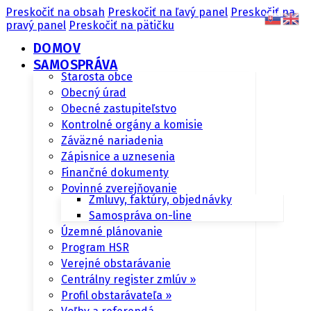
Preskočiť na obsah
Preskočiť na ľavý panel
Preskočiť na
pravý panel
Preskočiť na pätičku
DOMOV
SAMOSPRÁVA
Starosta obce
Obecný úrad
Obecné zastupiteľstvo
Kontrolné orgány a komisie
Záväzné nariadenia
Zápisnice a uznesenia
Finančné dokumenty
Povinné zverejňovanie
Zmluvy, faktúry, objednávky
Samospráva on-line
Územné plánovanie
Program HSR
Verejné obstarávanie
Centrálny register zmlúv »
Profil obstarávateľa »