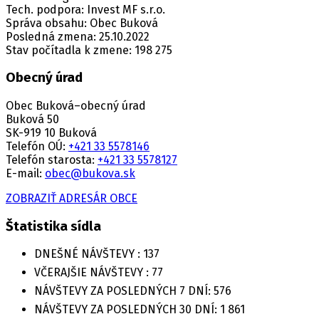
Tech. podpora: Invest MF s.r.o.
Správa obsahu: Obec Buková
Posledná zmena: 25.10.2022
Stav počítadla k zmene: 198 275
Obecný úrad
Obec Buková–obecný úrad
Buková 50
SK-919 10 Buková
Telefón OÚ:
+421 33 5578146
Telefón starosta:
+421 33 5578127
E-mail:
obec@bukova.sk
ZOBRAZIŤ ADRESÁR OBCE
Štatistika sídla
DNEŠNÉ NÁVŠTEVY :
137
VČERAJŠIE NÁVŠTEVY :
77
NÁVŠTEVY ZA POSLEDNÝCH 7 DNÍ:
576
NÁVŠTEVY ZA POSLEDNÝCH 30 DNÍ:
1 861