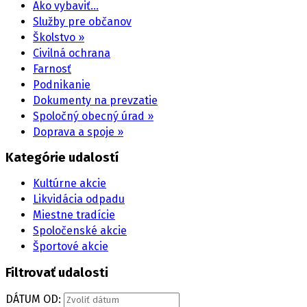
Ako vybaviť…
Služby pre občanov
Školstvo »
Civilná ochrana
Farnosť
Podnikanie
Dokumenty na prevzatie
Spoločný obecný úrad »
Doprava a spoje »
Kategórie udalostí
Kultúrne akcie
Likvidácia odpadu
Miestne tradície
Spoločenské akcie
Športové akcie
Filtrovať udalosti
DÁTUM OD: