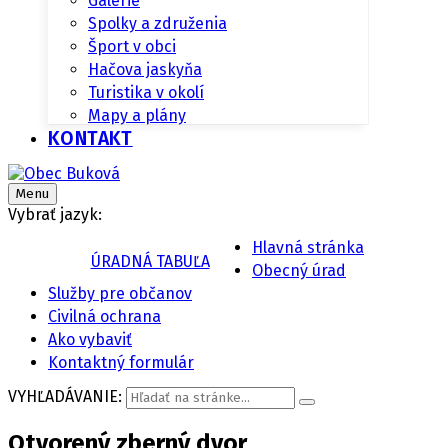
Galérie
Spolky a združenia
Šport v obci
Hačova jaskyňa
Turistika v okolí
Mapy a plány
KONTAKT
Menu
Vybrať jazyk:
Hlavná stránka
ÚRADNÁ TABUĽA
Obecný úrad
Služby pre občanov
Civilná ochrana
Ako vybaviť
Kontaktný formulár
VYHĽADÁVANIE:
Otvorený zberný dvor