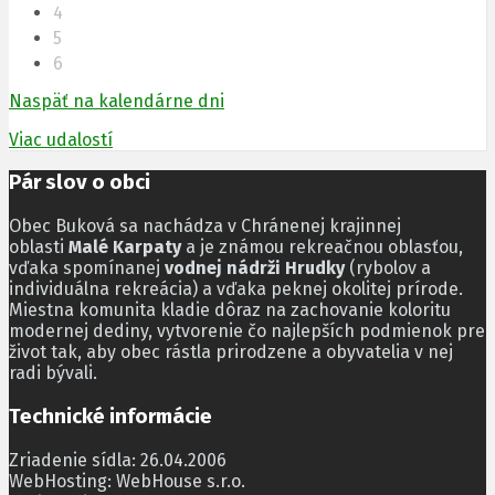
4
5
6
Naspäť na kalendárne dni
Viac udalostí
Pár slov o obci
Obec Buková sa nachádza v Chránenej krajinnej
oblasti
Malé Karpaty
a je známou rekreačnou oblasťou,
vďaka spomínanej
vodnej nádrži Hrudky
(rybolov a
individuálna rekreácia) a vďaka peknej okolitej prírode.
Miestna komunita kladie dôraz na zachovanie koloritu
modernej dediny, vytvorenie čo najlepších podmienok pre
život tak, aby obec rástla prirodzene a obyvatelia v nej
radi bývali.
Technické informácie
Zriadenie sídla: 26.04.2006
WebHosting: WebHouse s.r.o.