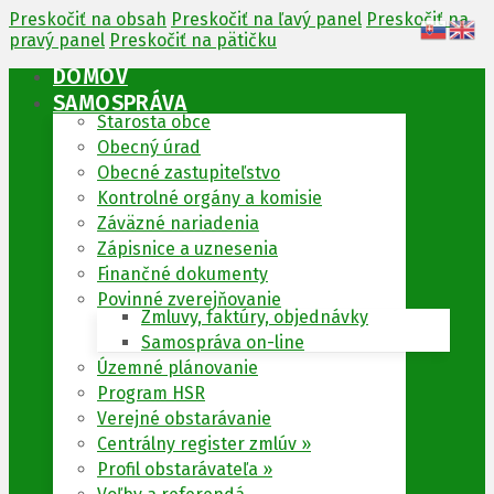
Preskočiť na obsah
Preskočiť na ľavý panel
Preskočiť na
pravý panel
Preskočiť na pätičku
DOMOV
SAMOSPRÁVA
Starosta obce
Obecný úrad
Obecné zastupiteľstvo
Kontrolné orgány a komisie
Záväzné nariadenia
Zápisnice a uznesenia
Finančné dokumenty
Povinné zverejňovanie
Zmluvy, faktúry, objednávky
Samospráva on-line
Územné plánovanie
Program HSR
Verejné obstarávanie
Centrálny register zmlúv »
Profil obstarávateľa »