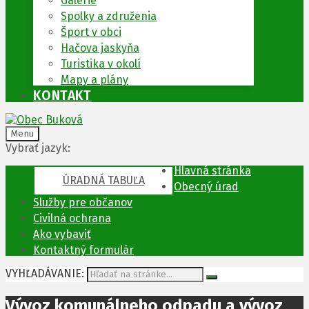
Galérie
Spolky a združenia
Šport v obci
Hačova jaskyňa
Turistika v okolí
Mapy a plány
KONTAKT
Menu
Vybrať jazyk:
Hlavná stránka
ÚRADNÁ TABUĽA
Obecný úrad
Služby pre občanov
Civilná ochrana
Ako vybaviť
Kontaktný formulár
VYHĽADÁVANIE:
Vývoz komunálneho odpadu a vývoz