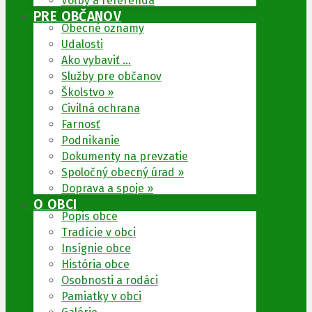
Voľby a referendá
PRE OBČANOV
Obecné oznamy
Udalosti
Ako vybaviť …
Služby pre občanov
Školstvo »
Civilná ochrana
Farnosť
Podnikanie
Dokumenty na prevzatie
Spoločný obecný úrad »
Doprava a spoje »
O OBCI
Popis obce
Tradície v obci
Insígnie obce
História obce
Osobnosti a rodáci
Pamiatky v obci