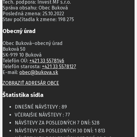
Tech. podpora: Invest MF s.r.o.
Správa obsahu: Obec Buková
Posledná zmena: 25.10.2022
Stav počítadla k zmene: 198 275
Obecný úrad
Obec Buková–obecný úrad
Buková 50
SK-919 10 Buková
Telefón OÚ:
+421 33 5578146
Telefón starosta:
+421 33 5578127
E-mail:
obec@bukova.sk
ZOBRAZIŤ ADRESÁR OBCE
Štatistika sídla
DNEŠNÉ NÁVŠTEVY :
89
VČERAJŠIE NÁVŠTEVY :
77
NÁVŠTEVY ZA POSLEDNÝCH 7 DNÍ:
528
NÁVŠTEVY ZA POSLEDNÝCH 30 DNÍ:
1 813