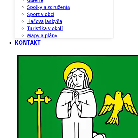
Galérie
Spolky a združenia
Šport v obci
Hačova jaskyňa
Turistika v okolí
Mapy a plány
KONTAKT