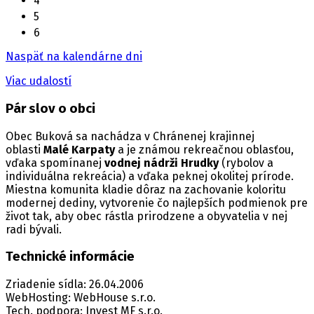
4
5
6
Naspäť na kalendárne dni
Viac udalostí
Pár slov o obci
Obec Buková sa nachádza v Chránenej krajinnej
oblasti
Malé Karpaty
a je známou rekreačnou oblasťou,
vďaka spomínanej
vodnej nádrži Hrudky
(rybolov a
individuálna rekreácia) a vďaka peknej okolitej prírode.
Miestna komunita kladie dôraz na zachovanie koloritu
modernej dediny, vytvorenie čo najlepších podmienok pre
život tak, aby obec rástla prirodzene a obyvatelia v nej
radi bývali.
Technické informácie
Zriadenie sídla: 26.04.2006
WebHosting: WebHouse s.r.o.
Tech. podpora: Invest MF s.r.o.