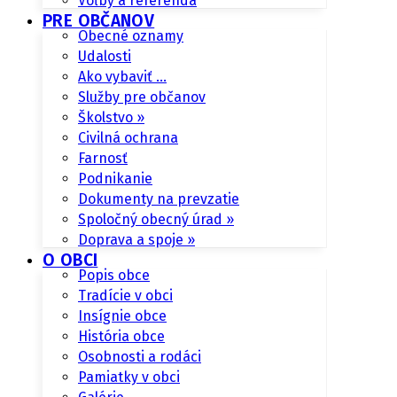
Voľby a referendá
PRE OBČANOV
Obecné oznamy
Udalosti
Ako vybaviť …
Služby pre občanov
Školstvo »
Civilná ochrana
Farnosť
Podnikanie
Dokumenty na prevzatie
Spoločný obecný úrad »
Doprava a spoje »
O OBCI
Popis obce
Tradície v obci
Insígnie obce
História obce
Osobnosti a rodáci
Pamiatky v obci