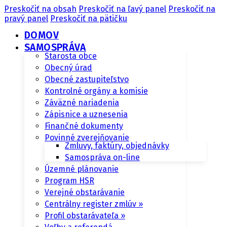
Preskočiť na obsah
Preskočiť na ľavý panel
Preskočiť na
pravý panel
Preskočiť na pätičku
DOMOV
SAMOSPRÁVA
Starosta obce
Obecný úrad
Obecné zastupiteľstvo
Kontrolné orgány a komisie
Záväzné nariadenia
Zápisnice a uznesenia
Finančné dokumenty
Povinné zverejňovanie
Zmluvy, faktúry, objednávky
Samospráva on-line
Územné plánovanie
Program HSR
Verejné obstarávanie
Centrálny register zmlúv »
Profil obstarávateľa »