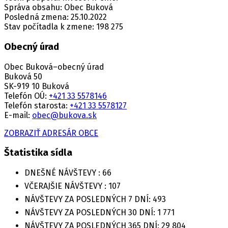
Správa obsahu: Obec Buková
Posledná zmena: 25.10.2022
Stav počítadla k zmene: 198 275
Obecný úrad
Obec Buková–obecný úrad
Buková 50
SK-919 10 Buková
Telefón OÚ:
+421 33 5578146
Telefón starosta:
+421 33 5578127
E-mail:
obec@bukova.sk
ZOBRAZIŤ ADRESÁR OBCE
Štatistika sídla
DNEŠNÉ NÁVŠTEVY :
66
VČERAJŠIE NÁVŠTEVY :
107
NÁVŠTEVY ZA POSLEDNÝCH 7 DNÍ:
493
NÁVŠTEVY ZA POSLEDNÝCH 30 DNÍ:
1 771
NÁVŠTEVY ZA POSLEDNÝCH 365 DNÍ:
29 804