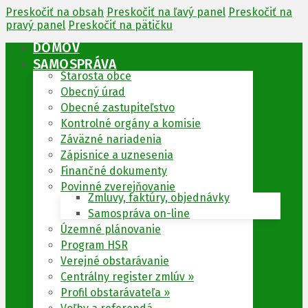
Preskočiť na obsah
Preskočiť na ľavý panel
Preskočiť na
pravý panel
Preskočiť na pätičku
DOMOV
SAMOSPRÁVA
Starosta obce
Obecný úrad
Obecné zastupiteľstvo
Kontrolné orgány a komisie
Záväzné nariadenia
Zápisnice a uznesenia
Finančné dokumenty
Povinné zverejňovanie
Zmluvy, faktúry, objednávky
Samospráva on-line
Územné plánovanie
Program HSR
Verejné obstarávanie
Centrálny register zmlúv »
Profil obstarávateľa »