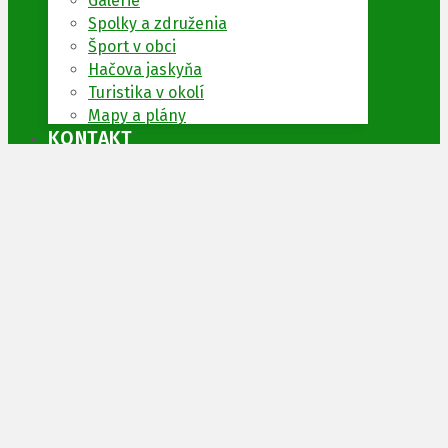
Galérie
Spolky a združenia
Šport v obci
Hačova jaskyňa
Turistika v okolí
Mapy a plány
KONTAKT