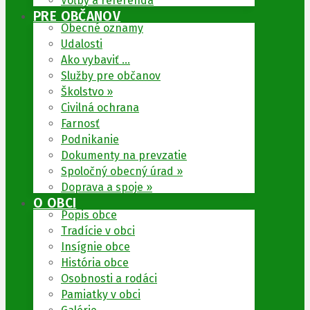
Voľby a referendá
PRE OBČANOV
Obecné oznamy
Udalosti
Ako vybaviť …
Služby pre občanov
Školstvo »
Civilná ochrana
Farnosť
Podnikanie
Dokumenty na prevzatie
Spoločný obecný úrad »
Doprava a spoje »
O OBCI
Popis obce
Tradície v obci
Insígnie obce
História obce
Osobnosti a rodáci
Pamiatky v obci