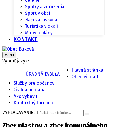
Galérie
Spolky a združenia
Šport v obci
Hačova jaskyňa
Turistika v okolí
Mapy a plány
KONTAKT
Menu
Vybrať jazyk:
Hlavná stránka
ÚRADNÁ TABUĽA
Obecný úrad
Služby pre občanov
Civilná ochrana
Ako vybaviť
Kontaktný formulár
VYHĽADÁVANIE:
Zber plastov a zber komunálneho