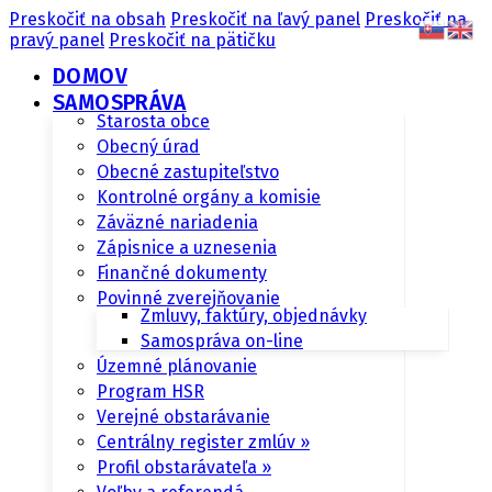
Preskočiť na obsah
Preskočiť na ľavý panel
Preskočiť na
pravý panel
Preskočiť na pätičku
DOMOV
SAMOSPRÁVA
Starosta obce
Obecný úrad
Obecné zastupiteľstvo
Kontrolné orgány a komisie
Záväzné nariadenia
Zápisnice a uznesenia
Finančné dokumenty
Povinné zverejňovanie
Zmluvy, faktúry, objednávky
Samospráva on-line
Územné plánovanie
Program HSR
Verejné obstarávanie
Centrálny register zmlúv »
Profil obstarávateľa »