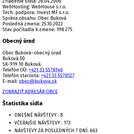
Zriadenie sídla: 26.04.2006
WebHosting: WebHouse s.r.o.
Tech. podpora: Invest MF s.r.o.
Správa obsahu: Obec Buková
Posledná zmena: 25.10.2022
Stav počítadla k zmene: 198 275
Obecný úrad
Obec Buková–obecný úrad
Buková 50
SK-919 10 Buková
Telefón OÚ:
+421 33 5578146
Telefón starosta:
+421 33 5578127
E-mail:
obec@bukova.sk
ZOBRAZIŤ ADRESÁR OBCE
Štatistika sídla
DNEŠNÉ NÁVŠTEVY :
8
VČERAJŠIE NÁVŠTEVY :
173
NÁVŠTEVY ZA POSLEDNÝCH 7 DNÍ:
663