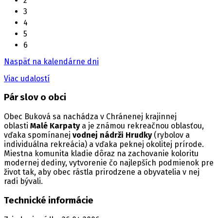
2
3
4
5
6
Naspäť na kalendárne dni
Viac udalostí
Pár slov o obci
Obec Buková sa nachádza v Chránenej krajinnej
oblasti
Malé Karpaty
a je známou rekreačnou oblasťou,
vďaka spomínanej
vodnej nádrži Hrudky
(rybolov a
individuálna rekreácia) a vďaka peknej okolitej prírode.
Miestna komunita kladie dôraz na zachovanie koloritu
modernej dediny, vytvorenie čo najlepších podmienok pre
život tak, aby obec rástla prirodzene a obyvatelia v nej
radi bývali.
Technické informácie