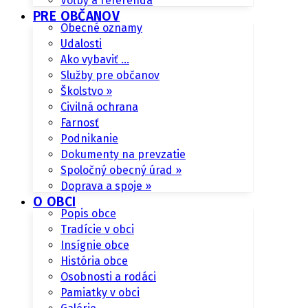
Voľby a referendá
PRE OBČANOV
Obecné oznamy
Udalosti
Ako vybaviť …
Služby pre občanov
Školstvo »
Civilná ochrana
Farnosť
Podnikanie
Dokumenty na prevzatie
Spoločný obecný úrad »
Doprava a spoje »
O OBCI
Popis obce
Tradície v obci
Insígnie obce
História obce
Osobnosti a rodáci
Pamiatky v obci