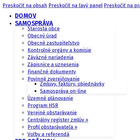
Preskočiť na obsah
Preskočiť na ľavý panel
Preskočiť na pr
DOMOV
SAMOSPRÁVA
Starosta obce
Obecný úrad
Obecné zastupiteľstvo
Kontrolné orgány a komisie
Záväzné nariadenia
Zápisnice a uznesenia
Finančné dokumenty
Povinné zverejňovanie
Zmluvy, faktúry, objednávky
Samospráva on-line
Územné plánovanie
Program HSR
Verejné obstarávanie
Centrálny register zmlúv »
Profil obstarávateľa »
Voľby a referendá