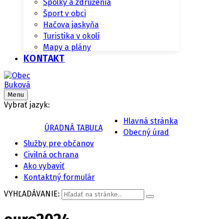
Spolky a združenia
Šport v obci
Hačova jaskyňa
Turistika v okolí
Mapy a plány
KONTAKT
Menu
Vybrať jazyk:
Hlavná stránka
ÚRADNÁ TABUĽA
Obecný úrad
Služby pre občanov
Civilná ochrana
Ako vybaviť
Kontaktný formulár
VYHĽADÁVANIE: