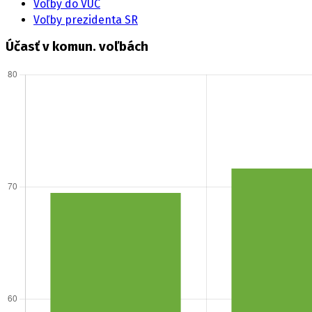
Voľby do VÚC
Voľby prezidenta SR
Účasť v komun. voľbách