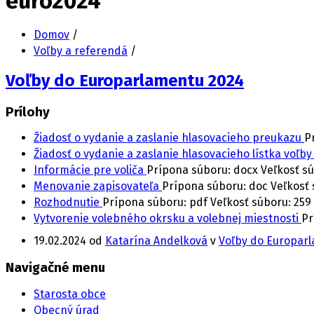
euro2024
Domov
/
Voľby a referendá
/
Voľby do Europarlamentu 2024
Prílohy
Žiadosť o vydanie a zaslanie hlasovacieho preukazu
P
Žiadosť o vydanie a zaslanie hlasovacieho lístka vo
Informácie pre voliča
Prípona súboru: docx
Veľkosť s
Menovanie zapisovateľa
Prípona súboru: doc
Veľkosť 
Rozhodnutie
Prípona súboru: pdf
Veľkosť súboru:
259
Vytvorenie volebného okrsku a volebnej miestnosti
Pr
19.02.2024
od
Katarína Andelková
v
Voľby do Europar
Navigačné menu
Starosta obce
Obecný úrad