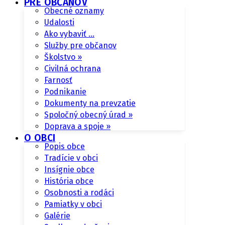
PRE OBČANOV
Obecné oznamy
Udalosti
Ako vybaviť …
Služby pre občanov
Školstvo »
Civilná ochrana
Farnosť
Podnikanie
Dokumenty na prevzatie
Spoločný obecný úrad »
Doprava a spoje »
O OBCI
Popis obce
Tradície v obci
Insígnie obce
História obce
Osobnosti a rodáci
Pamiatky v obci
Galérie