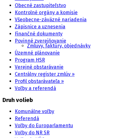
Obecné zastupiteľstvo
Kontrolné orgány a komisie
Všeobecne-záväzné nariadenia
Zápisnice a uznesenia
Finančné dokumenty
Povinné zverejňovanie
Zmluvy, faktúry, objednávky
Územné plánovanie
Program HSR
Verejné obstarávanie
Centrálny register zmlúv »
Profil obstarávateľa »
Voľby a referendá
Druh volieb
Komunálne voľby
Referendá
Voľby do Europarlamentu
Voľby do NR SR