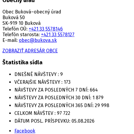
Obecný úrad
Obec Buková–obecný úrad
Buková 50
SK-919 10 Buková
Telefón OÚ:
+421 33 5578146
Telefón starosta:
+421 33 5578127
E-mail:
obec@bukova.sk
ZOBRAZIŤ ADRESÁR OBCE
Štatistika sídla
DNEŠNÉ NÁVŠTEVY :
9
VČERAJŠIE NÁVŠTEVY :
173
NÁVŠTEVY ZA POSLEDNÝCH 7 DNÍ:
664
NÁVŠTEVY ZA POSLEDNÝCH 30 DNÍ:
1 879
NÁVŠTEVY ZA POSLEDNÝCH 365 DNÍ:
29 998
CELKOM NÁVŠTEV :
97 722
DÁTUM POSL. PRÍSPEVKU:
05.08.2026
Facebook