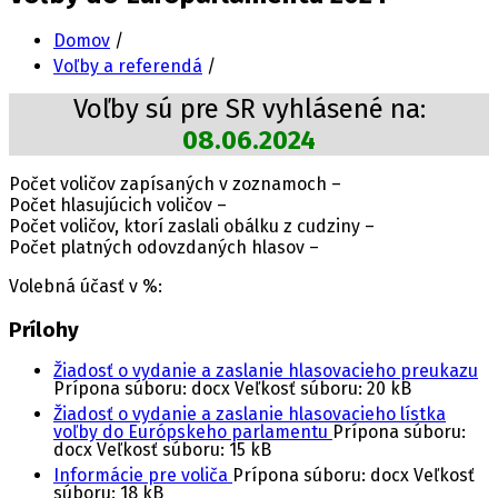
Domov
/
Voľby a referendá
/
Voľby sú pre SR vyhlásené na:
08.06.2024
Počet voličov zapísaných v zoznamoch –
Počet hlasujúcich voličov –
Počet voličov, ktorí zaslali obálku z cudziny –
Počet platných odovzdaných hlasov –
Volebná účasť v %:
Prílohy
Žiadosť o vydanie a zaslanie hlasovacieho preukazu
Prípona súboru: docx
Veľkosť súboru:
20 kB
Žiadosť o vydanie a zaslanie hlasovacieho lístka
voľby do Európskeho parlamentu
Prípona súboru:
docx
Veľkosť súboru:
15 kB
Informácie pre voliča
Prípona súboru: docx
Veľkosť
súboru:
18 kB