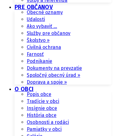
Voľby a referendá
PRE OBČANOV
Obecné oznamy
Udalosti
Ako vybaviť …
Služby pre občanov
Školstvo »
Civilná ochrana
Farnosť
Podnikanie
Dokumenty na prevzatie
Spoločný obecný úrad »
Doprava a spoje »
O OBCI
Popis obce
Tradície v obci
Insígnie obce
História obce
Osobnosti a rodáci
Pamiatky v obci