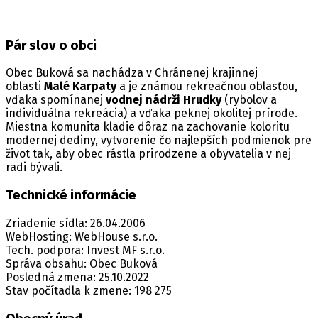
Pár slov o obci
Obec Buková sa nachádza v Chránenej krajinnej
oblasti
Malé Karpaty
a je známou rekreačnou oblasťou,
vďaka spomínanej
vodnej nádrži Hrudky
(rybolov a
individuálna rekreácia) a vďaka peknej okolitej prírode.
Miestna komunita kladie dôraz na zachovanie koloritu
modernej dediny, vytvorenie čo najlepších podmienok pre
život tak, aby obec rástla prirodzene a obyvatelia v nej
radi bývali.
Technické informácie
Zriadenie sídla: 26.04.2006
WebHosting: WebHouse s.r.o.
Tech. podpora: Invest MF s.r.o.
Správa obsahu: Obec Buková
Posledná zmena: 25.10.2022
Stav počítadla k zmene: 198 275