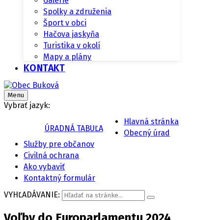
Galérie
Spolky a združenia
Šport v obci
Hačova jaskyňa
Turistika v okolí
Mapy a plány
KONTAKT
Menu
Vybrať jazyk:
Hlavná stránka
ÚRADNÁ TABUĽA
Obecný úrad
Služby pre občanov
Civilná ochrana
Ako vybaviť
Kontaktný formulár
VYHĽADÁVANIE:
Voľby do Europarlamentu 2024