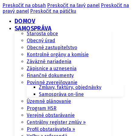
Preskočiť na obsah
Preskočiť na ľavý panel
Preskočiť na
pravý panel
Preskočiť na pätičku
DOMOV
SAMOSPRÁVA
Starosta obce
Obecný úrad
Obecné zastupiteľstvo
Kontrolné orgány a komisie
Záväzné nariadenia
Zápisnice a uznesenia
Finančné dokumenty
Povinné zverejňovanie
Zmluvy, faktúry, objednávky
Samospráva on-line
Územné plánovanie
Program HSR
Verejné obstarávanie
Centrálny register zmlúv »
Profil obstarávateľa »