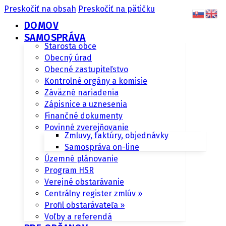
Preskočiť na obsah
Preskočiť na pätičku
DOMOV
SAMOSPRÁVA
Starosta obce
Obecný úrad
Obecné zastupiteľstvo
Kontrolné orgány a komisie
Záväzné nariadenia
Zápisnice a uznesenia
Finančné dokumenty
Povinné zverejňovanie
Zmluvy, faktúry, objednávky
Samospráva on-line
Územné plánovanie
Program HSR
Verejné obstarávanie
Centrálny register zmlúv »
Profil obstarávateľa »
Voľby a referendá