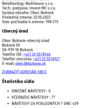
WebHosting: WebHouse s.r.o.
Tech. podpora: Invest MF s.r.o.
Správa obsahu: Obec Buková
Posledná zmena: 25.10.2022
Stav počítadla k zmene: 198 275
Obecný úrad
Obec Buková–obecný úrad
Buková 50
SK-919 10 Buková
Telefón OÚ:
+421 33 5578146
Telefón starosta:
+421 33 5578127
E-mail:
obec@bukova.sk
ZOBRAZIŤ ADRESÁR OBCE
Štatistika sídla
DNEŠNÉ NÁVŠTEVY :
0
VČERAJŠIE NÁVŠTEVY :
77
NÁVŠTEVY ZA POSLEDNÝCH 7 DNÍ:
439