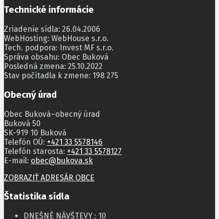
Technické informácie
Zriadenie sídla: 26.04.2006
WebHosting: WebHouse s.r.o.
Tech. podpora: Invest MF s.r.o.
Správa obsahu: Obec Buková
Posledná zmena: 25.10.2022
Stav počítadla k zmene: 198 275
Obecný úrad
Obec Buková–obecný úrad
Buková 50
SK-919 10 Buková
Telefón OÚ:
+421 33 5578146
Telefón starosta:
+421 33 5578127
E-mail:
obec@bukova.sk
ZOBRAZIŤ ADRESÁR OBCE
Štatistika sídla
DNEŠNÉ NÁVŠTEVY :
10