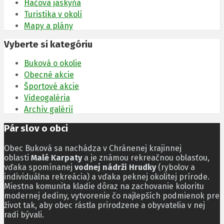
Hačova jaskyňa
Turistika v okolí
Mapy a plány
Vyberte si kategóriu
Buková o okolie
Obecné akcie
Športové akcie
Videogaléria
Archív galérií
Pár slov o obci
Obec Buková sa nachádza v Chránenej krajinnej
oblasti
Malé Karpaty
a je známou rekreačnou oblasťou,
vďaka spomínanej
vodnej nádrži Hrudky
(rybolov a
individuálna rekreácia) a vďaka peknej okolitej prírode.
Miestna komunita kladie dôraz na zachovanie koloritu
modernej dediny, vytvorenie čo najlepších podmienok pre
život tak, aby obec rástla prirodzene a obyvatelia v nej
radi bývali.