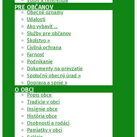
Voľby a referendá
PRE OBČANOV
Obecné oznamy
Udalosti
Ako vybaviť …
Služby pre občanov
Školstvo »
Civilná ochrana
Farnosť
Podnikanie
Dokumenty na prevzatie
Spoločný obecný úrad »
Doprava a spoje »
O OBCI
Popis obce
Tradície v obci
Insígnie obce
História obce
Osobnosti a rodáci
Pamiatky v obci