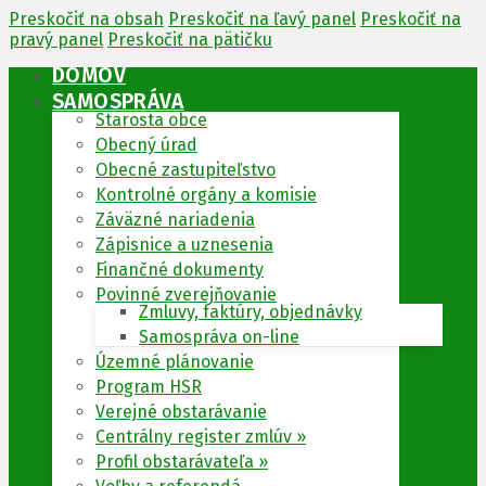
Preskočiť na obsah
Preskočiť na ľavý panel
Preskočiť na
pravý panel
Preskočiť na pätičku
DOMOV
SAMOSPRÁVA
Starosta obce
Obecný úrad
Obecné zastupiteľstvo
Kontrolné orgány a komisie
Záväzné nariadenia
Zápisnice a uznesenia
Finančné dokumenty
Povinné zverejňovanie
Zmluvy, faktúry, objednávky
Samospráva on-line
Územné plánovanie
Program HSR
Verejné obstarávanie
Centrálny register zmlúv »
Profil obstarávateľa »