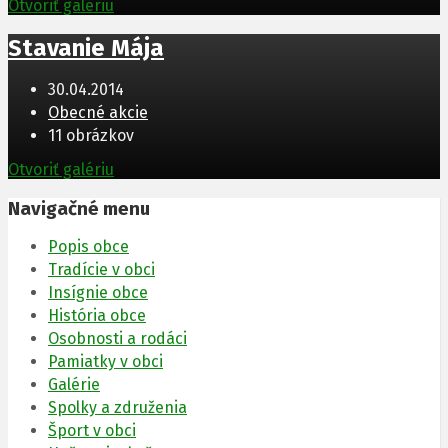
Otvoriť galériu
Stavanie Mája
30.04.2014
Obecné akcie
11 obrázkov
Otvoriť galériu
Navigačné menu
Popis obce
Tradície v obci
Insígnie obce
História obce
Osobnosti a rodáci
Pamiatky v obci
Galérie
Spolky a združenia
Šport v obci