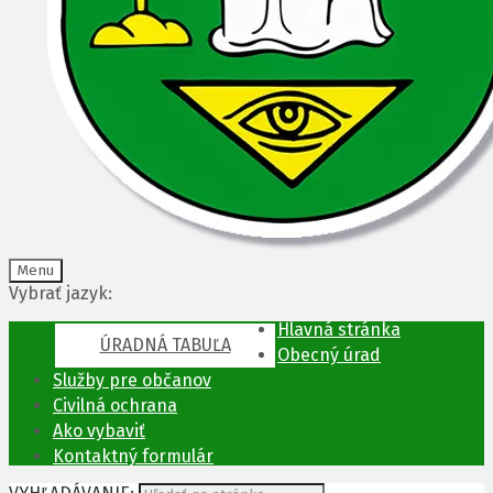
Menu
Vybrať jazyk:
Hlavná stránka
ÚRADNÁ TABUĽA
Obecný úrad
Služby pre občanov
Civilná ochrana
Ako vybaviť
Kontaktný formulár