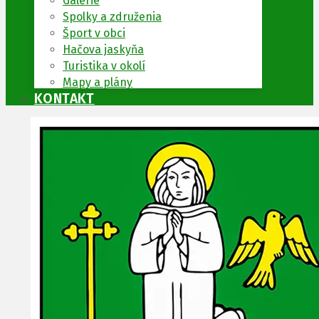
Galérie
Spolky a združenia
Šport v obci
Hačova jaskyňa
Turistika v okolí
Mapy a plány
KONTAKT