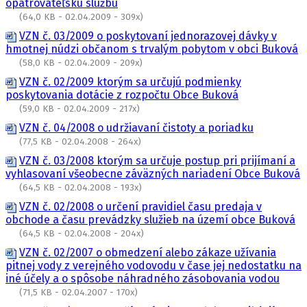
opatrovateľskú službu
(64,0 KB - 02.04.2009 - 309x)
VZN č. 03/2009 o poskytovaní jednorazovej dávky v
hmotnej núdzi občanom s trvalým pobytom v obci Buková
(58,0 KB - 02.04.2009 - 209x)
VZN č. 02/2009 ktorým sa určujú podmienky
poskytovania dotácie z rozpočtu Obce Buková
(59,0 KB - 02.04.2009 - 217x)
VZN č. 04/2008 o udržiavaní čistoty a poriadku
(77,5 KB - 02.04.2008 - 264x)
VZN č. 03/2008 ktorým sa určuje postup pri prijímaní a
vyhlasovaní všeobecne záväzných nariadení Obce Buková
(64,5 KB - 02.04.2008 - 193x)
VZN č. 02/2008 o určení pravidiel času predaja v
obchode a času prevádzky služieb na území obce Buková
(64,5 KB - 02.04.2008 - 204x)
VZN č. 02/2007 o obmedzení alebo zákaze užívania
pitnej vody z verejného vodovodu v čase jej nedostatku na
iné účely a o spôsobe náhradného zásobovania vodou
(71,5 KB - 02.04.2007 - 170x)