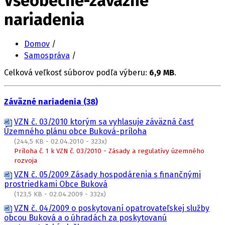
Všeobecne-záväzné
nariadenia
Domov
/
Samospráva
/
Celková veľkosť súborov podľa výberu:
6,9 MB
.
Záväzné nariadenia (38)
VZN č. 03/2010 ktorým sa vyhlasuje záväzná časť
Územného plánu obce Buková-príloha
(244,5 KB - 02.04.2010 - 323x)
Príloha č. 1 k VZN č. 03/2010 - Zásady a regulatívy územného
rozvoja
VZN č. 05/2009 Zásady hospodárenia s finančnými
prostriedkami Obce Buková
(123,5 KB - 02.04.2009 - 332x)
VZN č. 04/2009 o poskytovaní opatrovateľskej služby
obcou Buková a o úhradách za poskytovanú