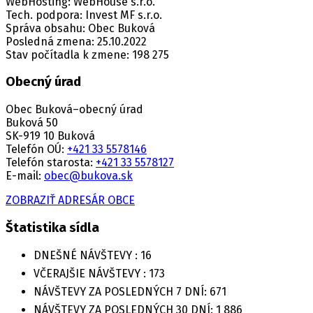
WebHosting: WebHouse s.r.o.
Tech. podpora: Invest MF s.r.o.
Správa obsahu: Obec Buková
Posledná zmena: 25.10.2022
Stav počítadla k zmene: 198 275
Obecný úrad
Obec Buková–obecný úrad
Buková 50
SK-919 10 Buková
Telefón OÚ:
+421 33 5578146
Telefón starosta:
+421 33 5578127
E-mail:
obec@bukova.sk
ZOBRAZIŤ ADRESÁR OBCE
Štatistika sídla
DNEŠNÉ NÁVŠTEVY :
16
VČERAJŠIE NÁVŠTEVY :
173
NÁVŠTEVY ZA POSLEDNÝCH 7 DNÍ:
671
NÁVŠTEVY ZA POSLEDNÝCH 30 DNÍ:
1 886