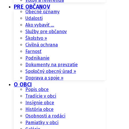
Voľby a referendá
PRE OBČANOV
Obecné oznamy
Udalosti
Ako vybaviť …
Služby pre občanov
Školstvo »
Civilná ochrana
Farnosť
Podnikanie
Dokumenty na prevzatie
Spoločný obecný úrad »
Doprava a spoje »
O OBCI
Popis obce
Tradície v obci
Insígnie obce
História obce
Osobnosti a rodáci
Pamiatky v obci