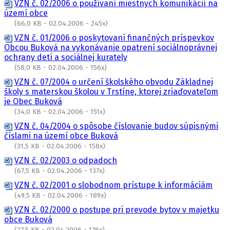
VZN č. 02/2006 o používaní miestnych komunikácií na
území obce
(66,0 KB - 02.04.2006 - 245x)
VZN č. 01/2006 o poskytovaní finančných príspevkov
Obcou Buková na vykonávanie opatrení sociálnoprávnej
ochrany detí a sociálnej kurately
(58,0 KB - 02.04.2006 - 156x)
VZN č. 07/2004 o určení školského obvodu Základnej
školy s materskou školou v Trstíne, ktorej zriaďovateľom
je Obec Buková
(34,0 KB - 02.04.2006 - 151x)
VZN č. 04/2004 o spôsobe číslovanie budov súpisnými
číslami na území obce Buková
(31,5 KB - 02.04.2006 - 158x)
VZN č. 02/2003 o odpadoch
(67,5 KB - 02.04.2006 - 137x)
VZN č. 02/2001 o slobodnom prístupe k informáciám
(49,5 KB - 02.04.2006 - 189x)
VZN č. 02/2000 o postupe pri prevode bytov v majetku
obce Buková