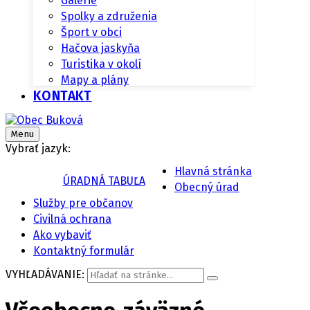
Galérie
Spolky a združenia
Šport v obci
Hačova jaskyňa
Turistika v okolí
Mapy a plány
KONTAKT
Menu
Vybrať jazyk:
Hlavná stránka
ÚRADNÁ TABUĽA
Obecný úrad
Služby pre občanov
Civilná ochrana
Ako vybaviť
Kontaktný formulár
VYHĽADÁVANIE: