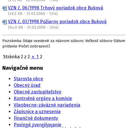
(27,5 KB - 02.04.2006 - 176x)
VZN č. 06/1998 Trhový poriadok obce Buková
(49,5 KB - 31.03.2006 - 137x)
VZN č. 03/1998 Požiarny poriadok obce Buková
(64,0 KB - 31.03.2006 - 241x)
Poznámka: Údaje uvedené za názvom súboru: Veľkosť súboru-Dátum
pridania-Počet zobrazení)
Stránka 2 z 2
«
1
2
Navigačné menu
Starosta obce
Obecný úrad
Obecné zastupiteľstvo
Kontrolné orgány a komisie
Všeobecne-záväzné nariadenia
Zápisnice a uznesenia
Finančné dokumenty
Povinné zverejňovanie