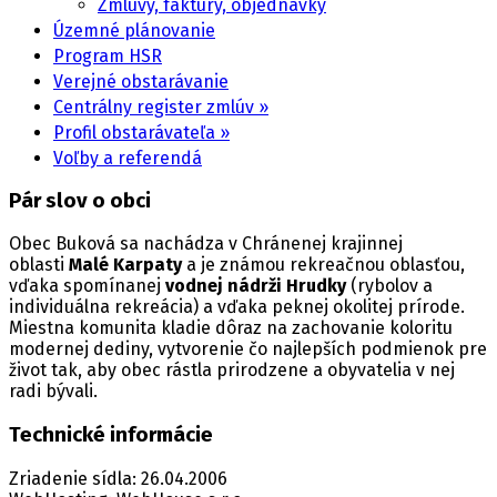
Zmluvy, faktúry, objednávky
Územné plánovanie
Program HSR
Verejné obstarávanie
Centrálny register zmlúv »
Profil obstarávateľa »
Voľby a referendá
Pár slov o obci
Obec Buková sa nachádza v Chránenej krajinnej
oblasti
Malé Karpaty
a je známou rekreačnou oblasťou,
vďaka spomínanej
vodnej nádrži Hrudky
(rybolov a
individuálna rekreácia) a vďaka peknej okolitej prírode.
Miestna komunita kladie dôraz na zachovanie koloritu
modernej dediny, vytvorenie čo najlepších podmienok pre
život tak, aby obec rástla prirodzene a obyvatelia v nej
radi bývali.
Technické informácie
Zriadenie sídla: 26.04.2006