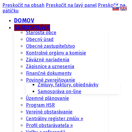
Preskočiť na obsah
Preskočiť na ľavý panel
Preskočiť na
pätičku
DOMOV
SAMOSPRÁVA
Starosta obce
Obecný úrad
Obecné zastupiteľstvo
Kontrolné orgány a komisie
Záväzné nariadenia
Zápisnice a uznesenia
Finančné dokumenty
Povinné zverejňovanie
Zmluvy, faktúry, objednávky
Samospráva on-line
Územné plánovanie
Program HSR
Verejné obstarávanie
Centrálny register zmlúv »
Profil obstarávateľa »