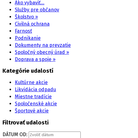
Ako vybaviť…
Služby pre občanov
Školstvo »
Civilná ochrana
Farnosť
Podnikanie
Dokumenty na prevzatie
Spoločný obecný úrad »
Doprava a spoje »
Kategórie udalostí
Kultúrne akcie
Likvidácia odpadu
Miestne tradície
Spoločenské akcie
Športové akcie
Filtrovať udalosti
DÁTUM OD: