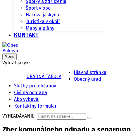
Spolky a združenia
Šport v obci
Hačova jaskyňa
Turistika v okolí
Mapy a plány
KONTAKT
Menu
Vybrať jazyk:
Hlavná stránka
ÚRADNÁ TABUĽA
Obecný úrad
Služby pre občanov
Civilná ochrana
Ako vybaviť
Kontaktný formulár
VYHĽADÁVANIE:
Zber komunálneho odpadu a separovan