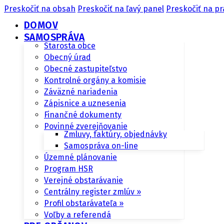
Preskočiť na obsah
Preskočiť na ľavý panel
Preskočiť na pr
DOMOV
SAMOSPRÁVA
Starosta obce
Obecný úrad
Obecné zastupiteľstvo
Kontrolné orgány a komisie
Záväzné nariadenia
Zápisnice a uznesenia
Finančné dokumenty
Povinné zverejňovanie
Zmluvy, faktúry, objednávky
Samospráva on-line
Územné plánovanie
Program HSR
Verejné obstarávanie
Centrálny register zmlúv »
Profil obstarávateľa »
Voľby a referendá