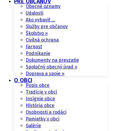
PRE OBČANOV
Obecné oznamy
Udalosti
Ako vybaviť …
Služby pre občanov
Školstvo »
Civilná ochrana
Farnosť
Podnikanie
Dokumenty na prevzatie
Spoločný obecný úrad »
Doprava a spoje »
O OBCI
Popis obce
Tradície v obci
Insígnie obce
História obce
Osobnosti a rodáci
Pamiatky v obci
Galérie