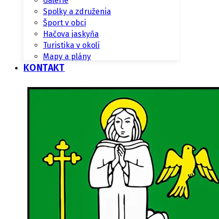
Galérie
Spolky a združenia
Šport v obci
Hačova jaskyňa
Turistika v okolí
Mapy a plány
KONTAKT