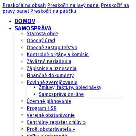
Preskočiť na obsah
Preskočiť na ľavý panel
Preskočiť na
pravý panel
Preskočiť na pätičku
DOMOV
SAMOSPRÁVA
Starosta obce
Obecný úrad
Obecné zastupiteľstvo
Kontrolné orgány a komisie
Záväzné nariadenia
Zápisnice a uznesenia
Finančné dokumenty
Povinné zverejňovanie
Zmluvy, faktúry, objednávky
Samospráva on-line
Územné plánovanie
Program HSR
Verejné obstarávanie
Centrálny register zmlúv »
Profil obstarávateľa »