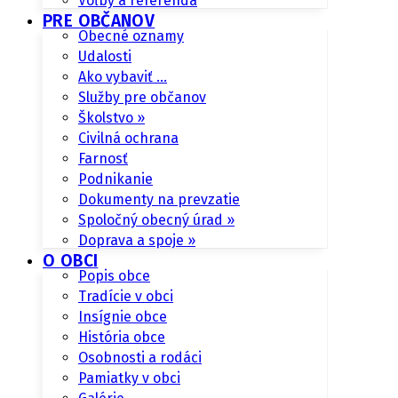
Voľby a referendá
PRE OBČANOV
Obecné oznamy
Udalosti
Ako vybaviť …
Služby pre občanov
Školstvo »
Civilná ochrana
Farnosť
Podnikanie
Dokumenty na prevzatie
Spoločný obecný úrad »
Doprava a spoje »
O OBCI
Popis obce
Tradície v obci
Insígnie obce
História obce
Osobnosti a rodáci
Pamiatky v obci