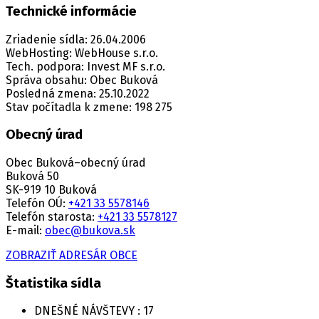
Technické informácie
Zriadenie sídla: 26.04.2006
WebHosting: WebHouse s.r.o.
Tech. podpora: Invest MF s.r.o.
Správa obsahu: Obec Buková
Posledná zmena: 25.10.2022
Stav počítadla k zmene: 198 275
Obecný úrad
Obec Buková–obecný úrad
Buková 50
SK-919 10 Buková
Telefón OÚ:
+421 33 5578146
Telefón starosta:
+421 33 5578127
E-mail:
obec@bukova.sk
ZOBRAZIŤ ADRESÁR OBCE
Štatistika sídla
DNEŠNÉ NÁVŠTEVY :
17