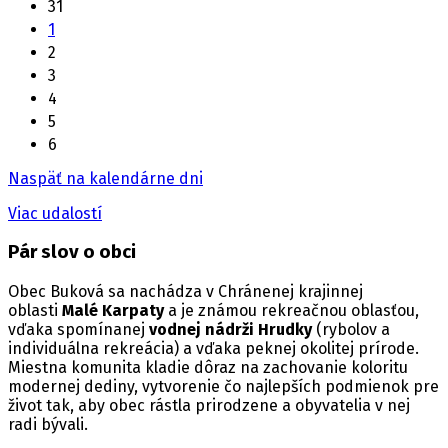
31
1
2
3
4
5
6
Naspäť na kalendárne dni
Viac udalostí
Pár slov o obci
Obec Buková sa nachádza v Chránenej krajinnej
oblasti
Malé Karpaty
a je známou rekreačnou oblasťou,
vďaka spomínanej
vodnej nádrži Hrudky
(rybolov a
individuálna rekreácia) a vďaka peknej okolitej prírode.
Miestna komunita kladie dôraz na zachovanie koloritu
modernej dediny, vytvorenie čo najlepších podmienok pre
život tak, aby obec rástla prirodzene a obyvatelia v nej
radi bývali.