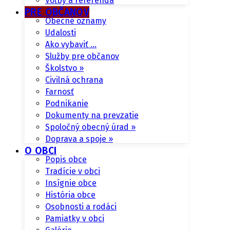
Voľby a referendá
PRE OBČANOV
Obecné oznamy
Udalosti
Ako vybaviť …
Služby pre občanov
Školstvo »
Civilná ochrana
Farnosť
Podnikanie
Dokumenty na prevzatie
Spoločný obecný úrad »
Doprava a spoje »
O OBCI
Popis obce
Tradície v obci
Insígnie obce
História obce
Osobnosti a rodáci
Pamiatky v obci