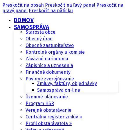
Preskočiť na obsah
Preskočiť na ľavý panel
Preskočiť na
pravý panel
Preskočiť na pätičku
DOMOV
SAMOSPRÁVA
Starosta obce
Obecný úrad
Obecné zastupiteľstvo
Kontrolné orgány a komisie
Záväzné nariadenia
Zápisnice a uznesenia
Finančné dokumenty
Povinné zverejňovanie
Zmluvy, faktúry, objednávky
Samospráva on-line
Územné plánovanie
Program HSR
Verejné obstarávanie
Centrálny register zmlúv »
Profil obstarávateľa »