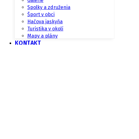
Galérie
Spolky a združenia
Šport v obci
Hačova jaskyňa
Turistika v okolí
Mapy a plány
KONTAKT